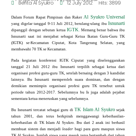
Berita Al Syukro
12 July 2012
Hits: 3899
Al Syukro Universal
Dalam Forum Rapat Pimpinan dan Raker
Isnunarti
yang digelar tanggal 9-11 Juli 2012, berulang-ulang ibu
IGTK
dipanggil dengan sebutan ketua
. Memang benar bahwa ibu
Isnunarti saat ini menjabat sebagai Ketua Ikatan Guru-Guru TK
(IGTK) se-Kecamatan Ciputat, Kota Tangerang Selatan, yang
membawahi 70 TK se Kecamatan.
Pada kegiatan konferensi IGTK Ciputat yang diselenggarakan
tanggal 21 Juli 2012 ibu Isnunarti terpilih sebagai ketua dari
organisasi profesi guru-guru TK, setelah bersaing dengan 3 kandidat
lainnya. Bu Isnunarti memperoleh suara dominan, dan dengan
demikian memimpin organisasi profesi guru TK tersebut untuk
periode tahun 2012-2017. Sebelumnya bu Is juga adalah pejabat
sementara ketua meneruskan yang sebelumnya.
TK Islam Al Syukro
Bu Isnunarti tercatat sebagai guru di
sejak
tahun 2001, dan terus berkpirah menggawangi keberhasilan-
keberhasilan di TK Islam Al Syukro. Ibu dari 2 anak ini berhasil
membuat sistem dan menjadi
leader
bagi para guru maupun siswa
TK Al Syukro. Jumlah siswa yang masuk terus bertambah dari tahun